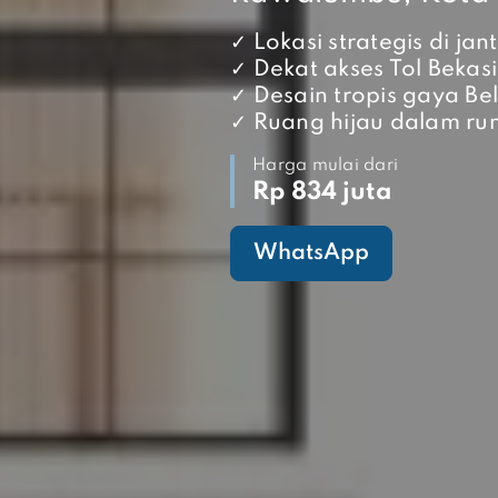
✓ Lokasi strategis di jan
✓ Dekat akses Tol Bekasi
✓ Desain tropis gaya Be
✓ Ruang hijau dalam r
Harga mulai dari
Rp 834 juta
WhatsApp