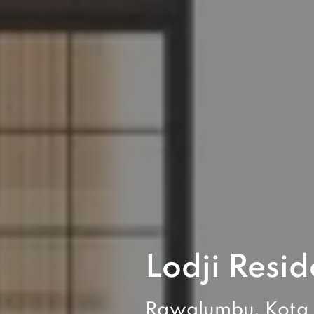
Lodji Resid
Rawalumbu, Kota 