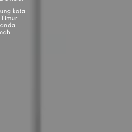
tung kota
 Timur
landa
umah